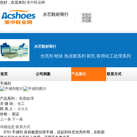
您好，欢迎来到
美中鞋业网
永艺鞋材商行
永艺鞋材商行
光亮剂 蜡块 热溶胶系列 鞋乳 鞋用化工处理系列
首页
公司档案
产品展示
联系方式
手感剂
产品系列：
鞋面处理
关 键 词：
化工
联 系 人：
吴永生
价格：
面议
上一条
下一条
详细信息
联系方式
8703 手感剂 具有极度丝质手感，还起到补充光亮作用，在鞋面