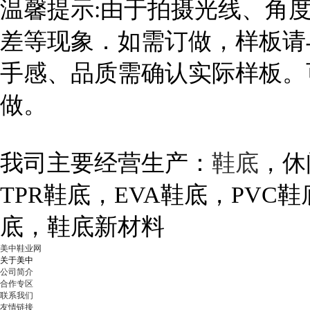
温馨提示
:
由于拍摄光线、角
差等现象．如需订做，样板请
手感、品质需确认实际样板。
做。
我司主要经营生产：
鞋底
，
休
TPR
鞋底，
EVA
鞋底，
PVC
鞋
底，
鞋底新材料
美中鞋业网
关于美中
公司简介
合作专区
联系我们
友情链接