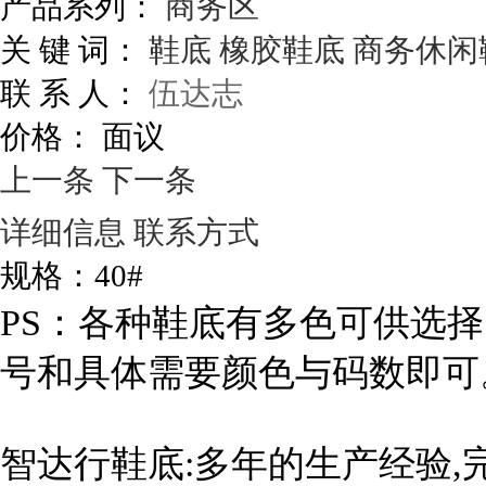
产品系列：
商务区
关 键 词：
鞋底
橡胶鞋底
商务休闲
联 系 人：
伍达志
价格：
面议
上一条
下一条
详细信息
联系方式
规格：40#
PS：各种鞋底有多色可供选
号和具体需要颜色与码数即可
智达行鞋底
:
多年的生产经验
,