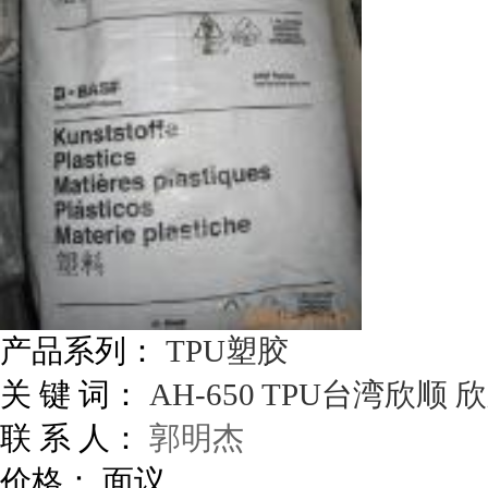
产品系列：
TPU塑胶
关 键 词：
AH-650
TPU台湾欣顺
欣
联 系 人：
郭明杰
价格：
面议