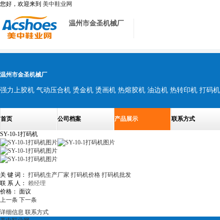
您好，欢迎来到
美中鞋业网
温州市金圣机械厂
温州市金圣机械厂
强力上胶机 气动压合机 烫金机 烫画机 热熔胶机 油边机 热转印机 打码机
首页
公司档案
产品展示
联系方式
SY-10-1打码机
关 键 词：
打码机生产厂家
打码机价格
打码机批发
联 系 人：
赖经理
价格：
面议
上一条
下一条
详细信息
联系方式