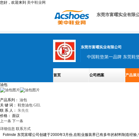
您好，欢迎来到
美中鞋业网
东莞市富曜实业有限
东莞市富曜实业有限公司
首页
公司档案
产品展
油包
产品系列：
油包
关 键 词：
鞋垫油包
GEL
联 系 人：
朱先生
价格：
面议
上一条
下一条
详细信息
联系方式
Fotmste 东莞富曜公司创建于2000年3月份,在鞋业服装界已有多年的材料制造经