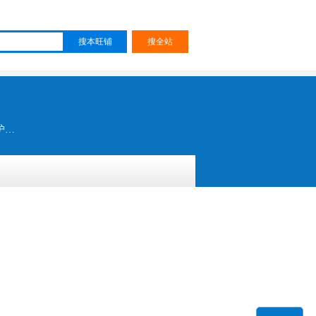
中国鞋垫第一品牌 东莞鞋垫厂 鞋垫油包 EVA鞋垫厂 防滑垫 GEL制品 环保鞋垫 GEL鞋垫 抗震鞋垫 护理鞋垫 舒适康鞋垫 果冻鞋垫