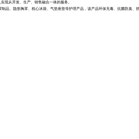
方针,实现从开发、生产、销售融合一体的服务。
、滴胶制品、隐形胸罩、枕心冰袋、气垫座垫等护理产品，该产品环保无毒、抗菌防臭