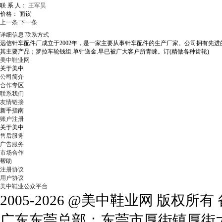
联 系 人：
王军昊
价格：
面议
上一条
下一条
详细信息
联系方式
远信针车配件厂成立于2002年，是一家主要从事针车配件的生产厂家。公司拥有先进
其主要产品；罗拉车轮钱组.单针送金.早已被广大客户所青睐。订(精做各种齿轮)
美中鞋业网
关于美中
公司简介
合作专区
联系我们
友情链接
新手指南
账户注册
关于美中
售后服务
广告服务
市场合作
帮助
注册协议
用户协议
美中鞋业公众平台
2005-2026 @美中鞋业网 版权所
广东东莞总部：东莞市厚街镇厚街大道