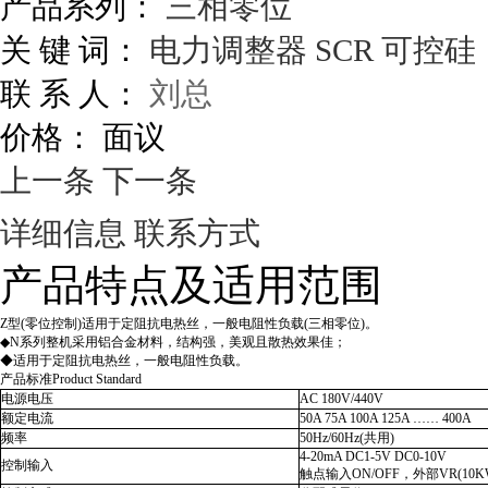
产品系列：
三相零位
关 键 词：
电力调整器
SCR
可控硅
联 系 人：
刘总
价格：
面议
上一条
下一条
详细信息
联系方式
产品特点及适用范围
Z型(零位控制)适用于定阻抗电热丝，一般电阻性负载(三相零位)。
◆
N系列整机采用铝合金材料，结构强，美观且散热效果佳；
◆
适用于定阻抗电热丝，一般电阻性负载。
产品标准Product Standard
电源电压
AC 180V/440V
额定电流
50A 75A 100A 125A …… 400A
频率
50Hz/60Hz(共用)
4-20mA DC1-5V DC0-10V
控制输入
触点输入ON/OFF，外部VR(10K