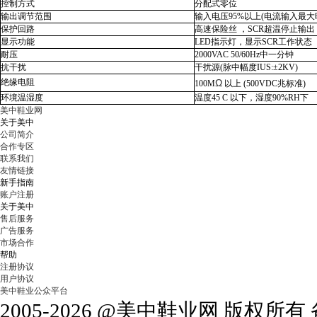
控制方式
分配式零位
输出调节范围
输入电压95%以上(电流输入最大
保护回路
高速保险丝 ，SCR超温停止输出
显示功能
LED指示灯，显示SCR工作状态
耐压
2000VAC 50/60Hz中一分钟
抗干扰
干扰源(脉中幅度IUS:±2KV)
绝缘电阻
Ω
100M
以上 (500VDC兆标准)
环境温湿度
温度45 C 以下，湿度90%RH下
美中鞋业网
关于美中
公司简介
合作专区
联系我们
友情链接
新手指南
账户注册
关于美中
售后服务
广告服务
市场合作
帮助
注册协议
用户协议
美中鞋业公众平台
2005-2026 @美中鞋业网 版权所