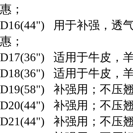
惠；
D16(44") 用于补强
惠；
D17(36") 适用于牛
D18(36") 适用于牛
D19(58") 补强用；不
D20(44") 补强用；不
D21(44") 补强用；不