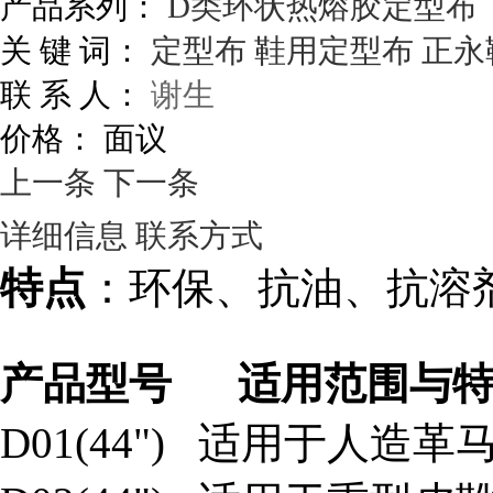
产品系列：
D类环状热熔胶定型布
关 键 词：
定型布
鞋用定型布
正永
联 系 人：
谢生
价格：
面议
上一条
下一条
详细信息
联系方式
特点
：环保、抗油、抗溶
产品型号 适用范围与
D01(44") 适用于人