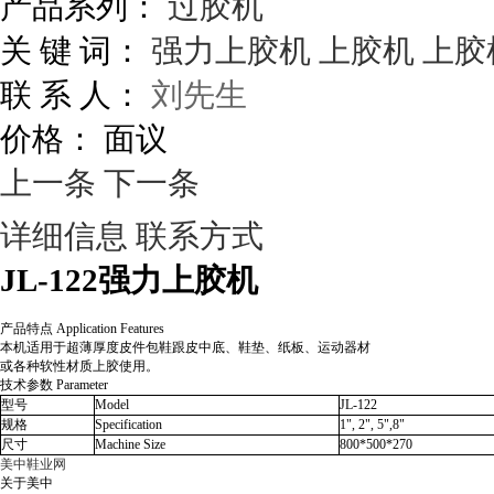
产品系列：
过胶机
关 键 词：
强力上胶机
上胶机
上胶
联 系 人：
刘先生
价格：
面议
上一条
下一条
详细信息
联系方式
JL-122强力上胶机
产品特点 Application Features
本机适用于超薄厚度皮件包鞋跟皮中底、鞋垫、纸板、运动器材
或各种软性材质上胶使用。
技术参数 Parameter
型号
Model
JL-122
规格
Specification
1", 2", 5",8"
尺寸
Machine Size
800*500*270
美中鞋业网
关于美中