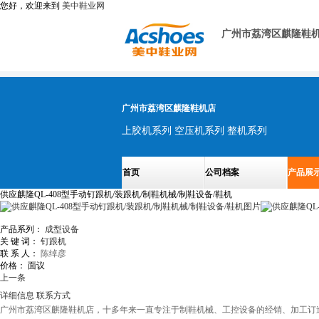
您好，欢迎来到
美中鞋业网
广州市荔湾区麒隆鞋
广州市荔湾区麒隆鞋机店
上胶机系列 空压机系列 整机系列
首页
公司档案
产品展
供应麒隆QL-408型手动钉跟机/装跟机/制鞋机械/制鞋设备/鞋机
产品系列：
成型设备
关 键 词：
钉跟机
联 系 人：
陈绰彦
价格：
面议
上一条
详细信息
联系方式
广州市荔湾区麒隆鞋机店，十多年来一直专注于制鞋机械、工控设备的经销、加工订造