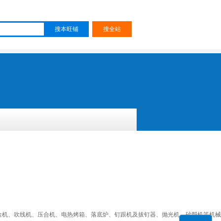
烫金机、吹线机、压合机、电热烤箱、落底炉、钉跟机及拔钉器、抛光机、砂帮机等机械