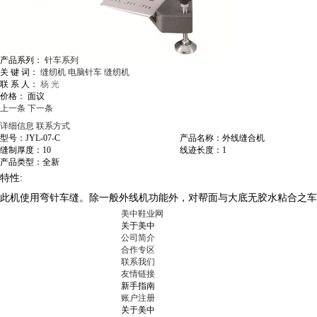
产品系列：
针车系列
关 键 词：
缝纫机
电脑针车
缝纫机
联 系 人：
杨 光
价格：
面议
上一条
下一条
详细信息
联系方式
型号：JYL-07-C
产品名称：外线缝合机
缝制厚度：10
线迹长度：1
产品类型：全新
特性
:
此机使用弯针车缝。除一般外线机功能外，对帮面与大底无胶水粘合之
美中鞋业网
关于美中
公司简介
合作专区
联系我们
友情链接
新手指南
账户注册
关于美中