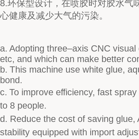
8.环保型设计，在喷胶时对胶水气
心健康及减少大气的污染。
a. Adopting three–axis CNC visual d
etc, and which can make better co
b. This machine use white glue, 
bond.
c. To improve efficiency, fast spra
to 8 people.
d. Reduce the cost of saving glue, 
stability equipped with import
adjus