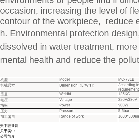
occasion, increasing the level of f
contour of the workpiece, reduce 
h. Environmental protection desig
dissolved in water treatment, mor
mental health and reduce the pollu
Model
MC-731B
机型
According to
机械尺寸
Dimension
（
L*W*H
）
requirement
Weidht
135KG
重量
Voltage
220V/380V
电压
Power
900W
功率
Pressure
5-6bar
压力
Range of work
1000*500m
加工范围
美中鞋业网
关于美中
公司简介