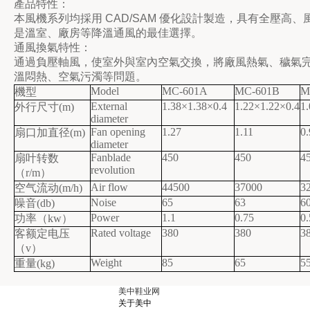
產品特性：
本風機系列均採用
CAD/SAM
優化設計製造，具有全壓高、
是溫室、廠房等降溫通風的最佳選擇。
通風換氣特性：
通過負壓軸風，使室外與室內空氣交換，將廠風熱氣、穢氣
溫悶熱、空氣污濁等問題。
Model
MC-601A
MC-601B
M
機型
External
1.38×1.38×0.4
1.22×1.22×0.4
1
外行尺寸
(m)
diameter
Fan opening
1.27
1.11
0.
扇口加直径
(m)
diameter
Fanblade
450
450
4
扇叶转数
revolution
（
r/m
）
Air flow
44500
37000
3
空气流动
(m/h)
Noise
65
63
6
噪音
(db)
Power
1.1
0.75
0.
功率（
kw
）
Rated voltage
380
380
3
客额定电压
（
v
）
Weight
85
65
5
重量
(kg)
美中鞋业网
关于美中