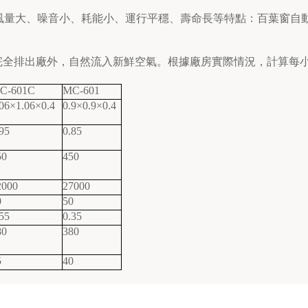
風量大、噪音小、耗能小、運行平穩、壽命長等特點：百葉窗自
完全排出廠外，自然流入新鮮空氣。根據廠房實際情況，計算每
C-601C
MC-601
.06×1.06×0.4
0.9×0.9×0.4
95
0.85
50
450
2000
27000
0
50
55
0.35
80
380
5
40