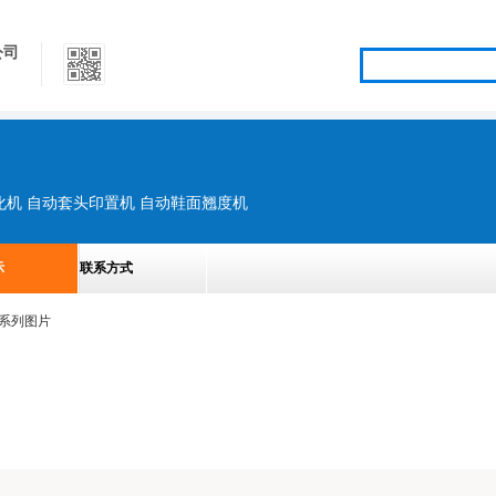
公司
化机 自动套头印置机 自动鞋面翘度机
示
联系方式