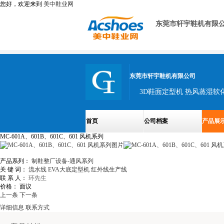
您好，欢迎来到
美中鞋业网
东莞市轩宇鞋机有限
东莞市轩宇鞋机有限公司
3D鞋面定型机 热风蒸湿软
首页
公司档案
产品展
MC-601A、601B、601C、601 风机系列
产品系列：
制鞋整厂设备-通风系列
关 键 词：
流水线
EVA大底定型机
红外线生产线
联 系 人：
环先生
价格：
面议
上一条
下一条
详细信息
联系方式