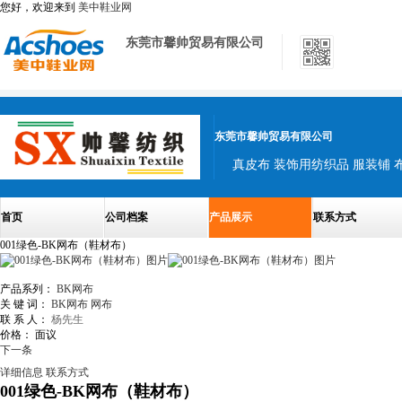
您好，欢迎来到
美中鞋业网
东莞市馨帅贸易有限公司
东莞市馨帅贸易有限公司
真皮布 装饰用纺织品 服装铺 
首页
公司档案
产品展示
联系方式
001绿色-BK网布（鞋材布）
产品系列：
BK网布
关 键 词：
BK网布
网布
联 系 人：
杨先生
价格：
面议
下一条
详细信息
联系方式
001绿色-BK网布（鞋材布）