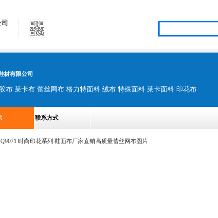
公司
鞋材有限公司
胶布 莱卡布 蕾丝网布 格力特面料 绒布 特殊面料 莱卡面料 印花布
示
联系方式