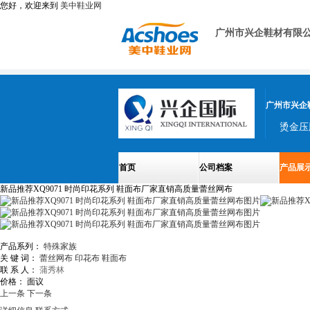
您好，欢迎来到
美中鞋业网
广州市兴企鞋材有限
广州市兴企
烫金压
首页
公司档案
产品展
新品推荐XQ9071 时尚印花系列 鞋面布厂家直销高质量蕾丝网布
产品系列：
特殊家族
关 键 词：
蕾丝网布
印花布
鞋面布
联 系 人：
蒲秀林
价格：
面议
上一条
下一条