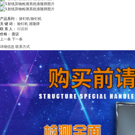
产品系列：
拔钉机/验钉机
关 键 词：
验钉机
港隆牌
联 系 人：
邱昌财
价格：
面议
上一条
下一条
详细信息
联系方式