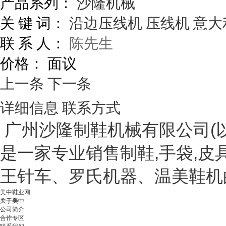
产品系列：
沙隆机械
关 键 词：
沿边压线机
压线机
意大利
联 系 人：
陈先生
价格：
面议
上一条
下一条
详细信息
联系方式
广州沙隆制鞋机械有限公司(以
是一家专业销售制鞋,手袋,
王针车、罗氏机器、温美鞋机
美中鞋业网
关于美中
公司简介
合作专区