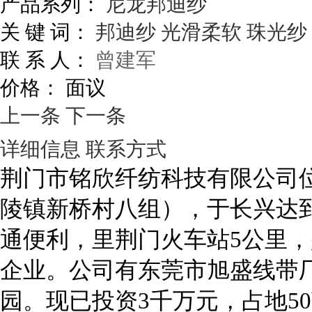
产品系列：
尼龙邦迪纱
关 键 词：
邦迪纱
光滑柔软
珠光纱
联 系 人：
曾建军
价格：
面议
上一条
下一条
详细信息
联系方式
荆门市铭欣纤纺科技有限公司
陵镇新桥村八组），于长兴达到
通便利，里荆门火车站5公里
企业。公司有东莞市旭盛线带厂
园。现已投资3千万元，占地5