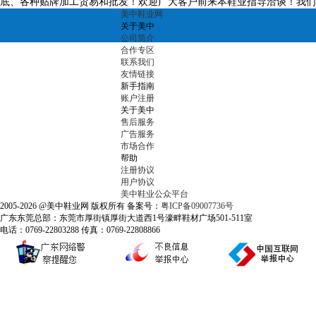
底、各种贴牌加工贸易和批发！欢迎广大客户前来本鞋业指导洽谈！我们
美中鞋业网
关于美中
公司简介
合作专区
联系我们
友情链接
新手指南
账户注册
关于美中
售后服务
广告服务
市场合作
帮助
注册协议
用户协议
美中鞋业公众平台
2005-2026 @美中鞋业网 版权所有 备案号：
粤ICP备09007736号
广东东莞总部：东莞市厚街镇厚街大道西1号濠畔鞋材广场501-511室
电话：0769-22803288 传真：0769-22808866