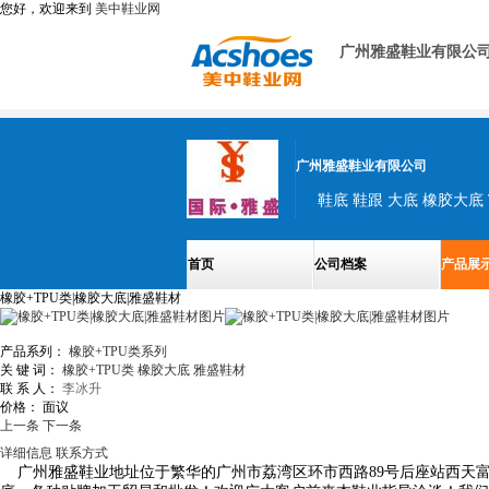
您好，欢迎来到
美中鞋业网
广州雅盛鞋业有限公
广州雅盛鞋业有限公司
鞋底 鞋跟 大底 橡胶大底 
首页
公司档案
产品展
橡胶+TPU类|橡胶大底|雅盛鞋材
产品系列：
橡胶+TPU类系列
关 键 词：
橡胶+TPU类
橡胶大底
雅盛鞋材
联 系 人：
李冰升
价格：
面议
上一条
下一条
详细信息
联系方式
广州雅盛鞋业地址位于繁华的广州市荔湾区环市西路
89
号后座站西天