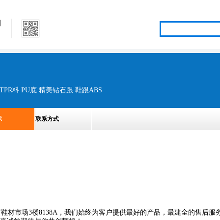
司
TPR料 PU底 精美钻石跟 鞋跟ABS
示
联系方式
富鞋材市场
3
楼
8138A
，我们始终为客户提供最好的产品，最建全的售后服