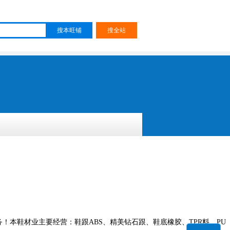
务！本鞋材业主要经营：鞋跟
ABS
、精美钻石跟、鞋底橡胶、
TPR
料、
PU