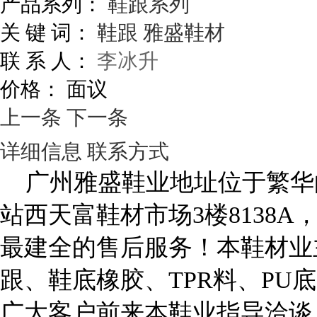
产品系列：
鞋跟系列
关 键 词：
鞋跟
雅盛鞋材
联 系 人：
李冰升
价格：
面议
上一条
下一条
详细信息
联系方式
广州雅盛鞋业地址位于繁华
站西天富鞋材市场
3
楼
8138A
最建全的售后服务！本鞋材业
跟、鞋底橡胶、
TPR
料、
PU
底
广大客户前来本鞋业指导洽谈