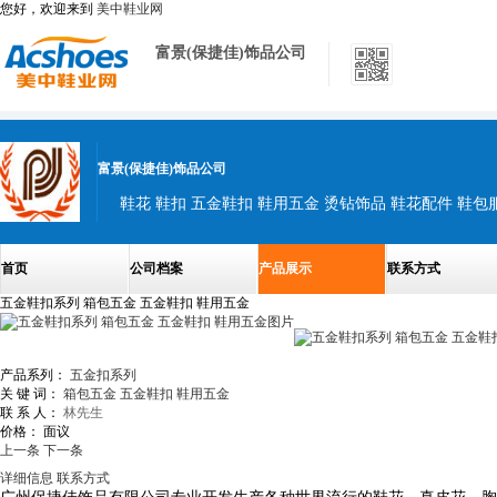
您好，欢迎来到
美中鞋业网
富景(保捷佳)饰品公司
富景(保捷佳)饰品公司
鞋花 鞋扣 五金鞋扣 鞋用五金 烫钻饰品 鞋花配件 鞋包
首页
公司档案
产品展示
联系方式
五金鞋扣系列 箱包五金 五金鞋扣 鞋用五金
产品系列：
五金扣系列
关 键 词：
箱包五金
五金鞋扣
鞋用五金
联 系 人：
林先生
价格：
面议
上一条
下一条
详细信息
联系方式