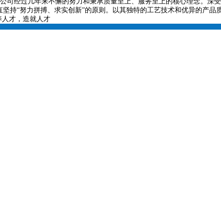
公司经过几年来不懈的努力和秉承质量至上、服务至上的核心理念。深受
直坚持
“
努力拼搏、求实创新
”
的原则。以其独特的工艺技术和优异的产品
养人才，造就人才