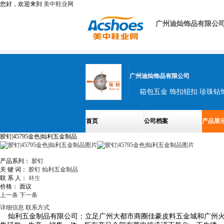
您好，欢迎来到
美中鞋业网
广州迪灿饰品有限公
广州迪灿饰品有限公司
箱包五金 饰扣钮扣 珍珠钻饰
首页
公司档案
产品展
胶钉|45795金色|灿利五金制品
产品系列：
胶钉
关 键 词：
胶钉
灿利五金制品
联 系 人：
林生
价格：
面议
上一条
下一条
详细信息
联系方式
灿利五金制品有限公司
：立足广州大都市商圈佳豪皮料五金城和广州