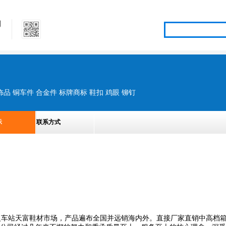
司
品 铜车件 合金件 标牌商标 鞋扣 鸡眼 铆钉
示
联系方式
火车站天富鞋材市场，产品遍布全国并远销海内外。直接厂家直销中高档