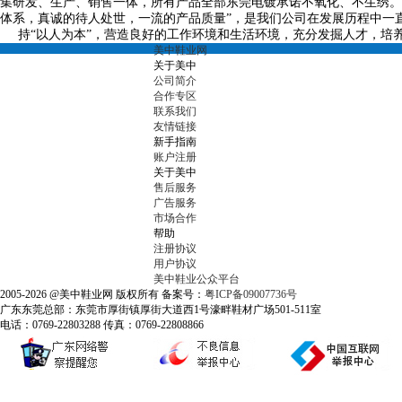
集研发、生产、销售一体，所有产品全部东莞电镀承诺不氧化、不生绣。
体系，真诚的待人处世，一流的产品质量
”
，是我们公司在发展历程中一
持
“
以人为本
”
，营造良好的工作环境和生活环境，充分发掘人才，培
美中鞋业网
关于美中
公司简介
合作专区
联系我们
友情链接
新手指南
账户注册
关于美中
售后服务
广告服务
市场合作
帮助
注册协议
用户协议
美中鞋业公众平台
2005-2026 @美中鞋业网 版权所有 备案号：
粤ICP备09007736号
广东东莞总部：东莞市厚街镇厚街大道西1号濠畔鞋材广场501-511室
电话：0769-22803288 传真：0769-22808866