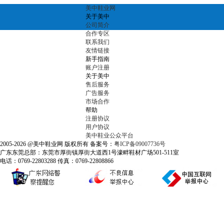
美中鞋业网
关于美中
公司简介
合作专区
联系我们
友情链接
新手指南
账户注册
关于美中
售后服务
广告服务
市场合作
帮助
注册协议
用户协议
美中鞋业公众平台
2005-2026 @美中鞋业网 版权所有 备案号：
粤ICP备09007736号
广东东莞总部：东莞市厚街镇厚街大道西1号濠畔鞋材广场501-511室
电话：0769-22803288 传真：0769-22808866