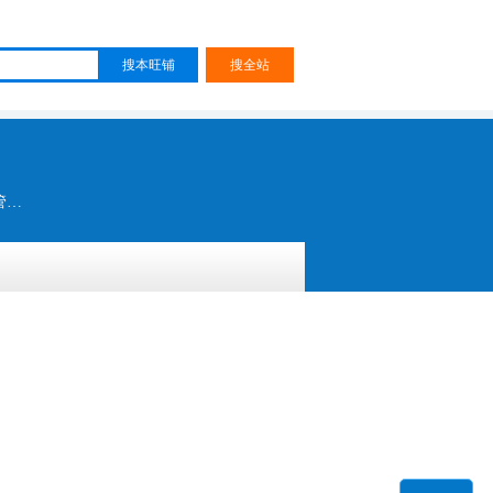
自动化配件 堵头 接头 排气阀 气动配件 气动元件 消声器 BESL-G B型消声器 BSLM微型消声器 IPP 管塞 IBU 接头 ISE 排气阀