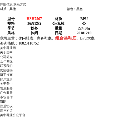
详细信息
联系方式
材质：其他
颜色：黑色
型号
HSH7567
材质
BPU
规格
36#(1双)
公/私模
公
季节
秋冬
重量
224.50g
风格
休闲
日期
20181210
组合类鞋底
我司主营：
休闲鞋底、商务鞋底
、
、BPU大底
咨询热线：18823118752
美中鞋业网
关于美中
公司简介
合作专区
联系我们
友情链接
新手指南
账户注册
关于美中
售后服务
广告服务
市场合作
帮助
注册协议
用户协议
美中鞋业公众平台