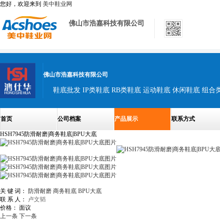
您好，欢迎来到
美中鞋业网
佛山市浩嘉科技有限公司
佛山市浩嘉科技有限公司
鞋底批发 IP类鞋底 RB类鞋底 运动鞋底 休闲鞋底 组合
首页
公司档案
产品展示
联系方式
HSH7945防滑耐磨|商务鞋底|BPU大底
关 键 词：
防滑耐磨
商务鞋底
BPU大底
联 系 人：
卢文韬
价格：
面议
上一条
下一条