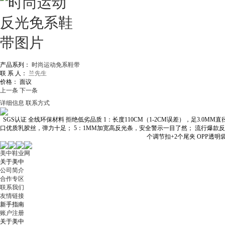
产品系列：
时尚运动免系鞋带
联 系 人：
兰先生
价格：
面议
上一条
下一条
详细信息
联系方式
SGS认证 全线环保材料 拒绝低劣品质 1：长度110CM（1-2CM误差），足3.0M
口优质乳胶丝，弹力十足； 5：1MM加宽高反光条，安全警示一目了然； 流行爆款反光免系
个调节扣+2个尾夹 OPP透明
美中鞋业网
关于美中
公司简介
合作专区
联系我们
友情链接
新手指南
账户注册
关于美中