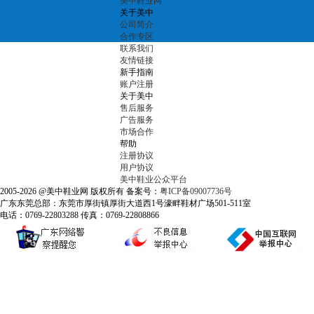
美中鞋业网
关于美中
公司简介
合作专区
联系我们
友情链接
新手指南
账户注册
关于美中
售后服务
广告服务
市场合作
帮助
注册协议
用户协议
美中鞋业公众平台
2005-2026 @美中鞋业网 版权所有 备案号：
粤ICP备09007736号
广东东莞总部：东莞市厚街镇厚街大道西1号濠畔鞋材广场501-511室
电话：0769-22803288 传真：0769-22808866