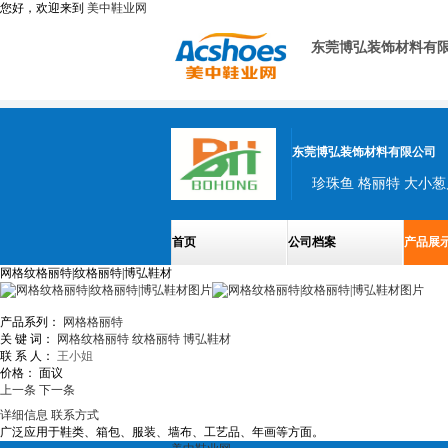
您好，欢迎来到
美中鞋业网
东莞博弘装饰材料有
东莞博弘装饰材料有限公司
首页
公司档案
产品展
网格纹格丽特|纹格丽特|博弘鞋材
产品系列：
网格格丽特
关 键 词：
网格纹格丽特
纹格丽特
博弘鞋材
联 系 人：
王小姐
价格：
面议
上一条
下一条
详细信息
联系方式
广泛应用于鞋类、箱包、服装、墙布、工艺品、年画等方面。