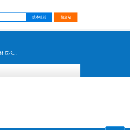
珍珠鱼 格丽特 大小葱片 网格亮片 巴黎钻石 广东格丽特 水晶格丽特 特殊面料 闪光面料 博弘鞋材 压花格丽特 网布格丽特