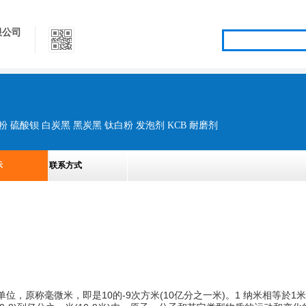
限公司
粉 硫酸钡 白炭黑 黑炭黑 钛白粉 发泡剂 KCB 耐磨剂
示
联系方式
个长度单位，原称毫微米，即是10的-9次方米(10亿分之一米)。1 纳米相等於1米的