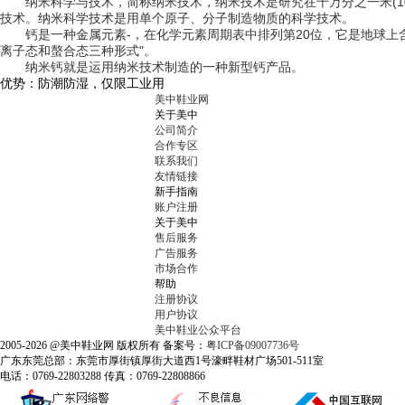
纳米
科学与技术，简称纳米技术，纳米技术是研究在千万分之一米(10
技术。纳米科学技术是用单个原子、分子制造物质的科学技术。
钙是一种金属元素-，在化学元素周期表中排列第20位，它是地球上
离子态和螯合态三种形式"。
纳米钙就是运用纳米技术制造的一种新型钙产品。
优势：防潮防湿，仅限工业用
美中鞋业网
关于美中
公司简介
合作专区
联系我们
友情链接
新手指南
账户注册
关于美中
售后服务
广告服务
市场合作
帮助
注册协议
用户协议
美中鞋业公众平台
2005-2026 @美中鞋业网 版权所有 备案号：
粤ICP备09007736号
广东东莞总部：东莞市厚街镇厚街大道西1号濠畔鞋材广场501-511室
电话：0769-22803288 传真：0769-22808866