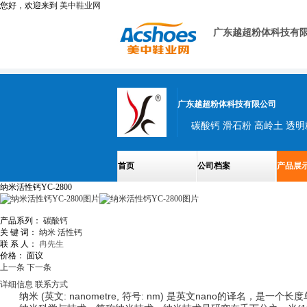
您好，欢迎来到
美中鞋业网
广东越超粉体科技有
广东越超粉体科技有限公司
碳酸钙 滑石粉 高岭土 透明
首页
公司档案
产品展
纳米活性钙YC-2800
产品系列：
碳酸钙
关 键 词：
纳米
活性钙
联 系 人：
冉先生
价格：
面议
上一条
下一条
详细信息
联系方式
纳米 (英文: nanometre, 符号: nm) 是英文nano的译名，是一