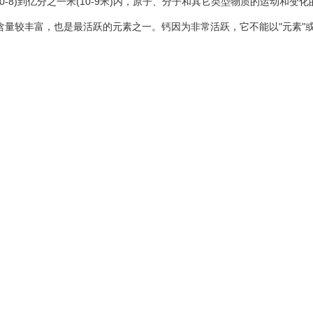
-8)到亿分之一米(10-9米)内，原子、分子和其它类型物质的运动和
含量较丰富，也是最活跃的元素之一。钙因为非常活跃，它不能以"元素"或"