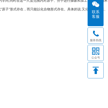
变化的学问;同时在这一尺度范围内对原子、分子进行操纵和加工又被称为纳米
原子"形式存在，而只能以化合物形式存在。具体的说:又分为|"分子态、
联系
客服
服务热线
公众号