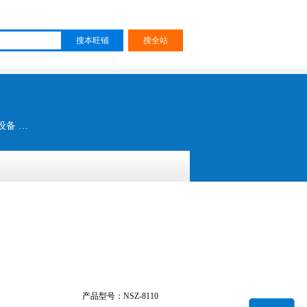
鞋业制造的数字化 自动化整厂设备供应商 后踵定型机 压底机 定型机 印刷机 冷冻机 流水线 制鞋设备 制鞋成型线 高频设备
产品型号：NSZ-8110