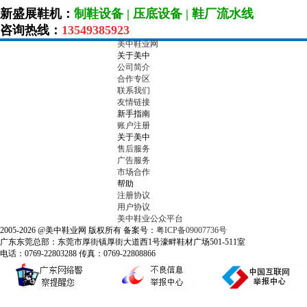
新盛展鞋机：
制鞋设备
|
压底设备
|
鞋厂流水线
咨询热线：
13549385923
美中鞋业网
关于美中
公司简介
合作专区
联系我们
友情链接
新手指南
账户注册
关于美中
售后服务
广告服务
市场合作
帮助
注册协议
用户协议
美中鞋业公众平台
2005-2026 @美中鞋业网 版权所有 备案号：
粤ICP备09007736号
广东东莞总部：东莞市厚街镇厚街大道西1号濠畔鞋材广场501-511室
电话：0769-22803288 传真：0769-22808866