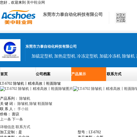
您好，欢迎来到
美中鞋业网
东莞市力泰自动化科技有限公司
东莞市力泰自动化科技有限公司
首页
公司档案
产品展示
联系方式
LT-6702 除皱机丨精准高效丨鞋面除皱
产品系列：
除皱机
关 键 词：
除皱机
除皱
鞋面除皱
联 系 人：
李小姐
价格：
面议
上一条
下一条
详细信息
联系方式
加工定制：是
型号：LT-6702