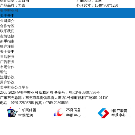
操作类型：全自动
产品类型：全新
产品品牌：力泰
外形尺寸：1540*760*1230
美中鞋业网
关于美中
公司简介
合作专区
联系我们
友情链接
新手指南
账户注册
关于美中
售后服务
广告服务
市场合作
帮助
注册协议
用户协议
美中鞋业公众平台
2005-2026 @美中鞋业网 版权所有 备案号：
粤ICP备09007736号
广东东莞总部：东莞市厚街镇厚街大道西1号濠畔鞋材广场501-511室
电话：0769-22803288 传真：0769-22808866