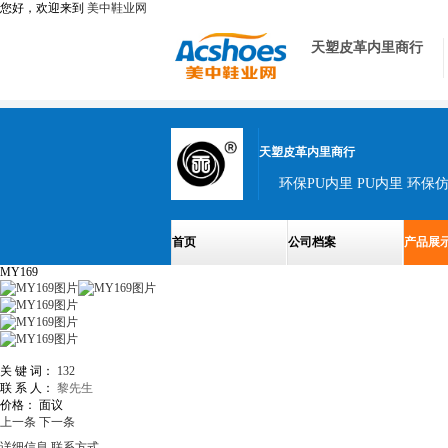
您好，欢迎来到
美中鞋业网
天塑皮革内里商行
天塑皮革内里商行
环保PU内里 PU内里 环保
首页
公司档案
产品展
MY169
关 键 词：
132
联 系 人：
黎先生
价格：
面议
上一条
下一条
详细信息
联系方式