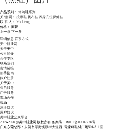
产品系列：
休闲鞋系列
关 键 词：
按摩鞋
帆布鞋
养身穴位保健鞋
联 系 人：
Ms.Liang
价格：
面议
上一条
下一条
详细信息
联系方式
美中鞋业网
关于美中
公司简介
合作专区
联系我们
友情链接
新手指南
账户注册
关于美中
售后服务
广告服务
市场合作
帮助
注册协议
用户协议
美中鞋业公众平台
2005-2026 @美中鞋业网 版权所有 备案号：
粤ICP备09007736号
广东东莞总部：东莞市厚街镇厚街大道西1号濠畔鞋材广场501-511室