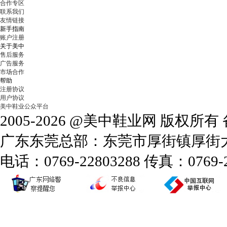
合作专区
联系我们
友情链接
新手指南
账户注册
关于美中
售后服务
广告服务
市场合作
帮助
注册协议
用户协议
美中鞋业公众平台
2005-2026 @美中鞋业网 版权所
广东东莞总部：东莞市厚街镇厚街大道
电话：0769-22803288 传真：0769-2