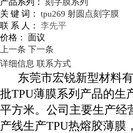
产品系列：
刻字膜系列
关 键 词：
tpu269
射圆点刻字膜
联 系 人：
李先平
价格：
面议
上一条
下一条
详细信息
联系方式
东莞市宏锐新型材料有限
批TPU薄膜系列产品的生
平方米。公司主要生产经营
产线生产TPU热熔胶薄