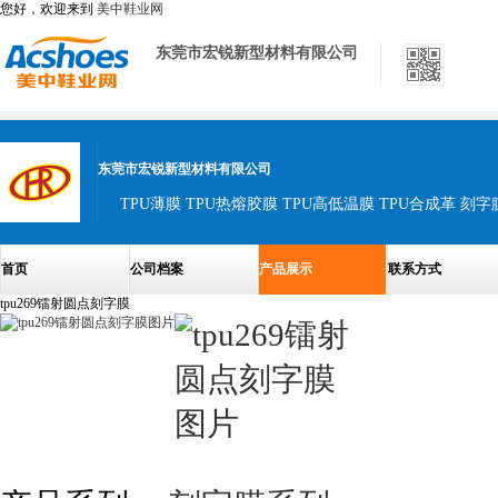
您好，欢迎来到
美中鞋业网
东莞市宏锐新型材料有限公司
东莞市宏锐新型材料有限公司
TPU薄膜 TPU热熔胶膜 TPU高低温膜 TPU合成革 刻字
首页
公司档案
产品展示
联系方式
tpu269镭射圆点刻字膜