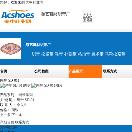
您好，欢迎来到
美中鞋业网
硕艺鞋材织带厂
硕艺鞋材织带厂
织带 松紧带 鞋带 补强带 粘扣带 魔术带 马靴松紧带
首页
公司档案
产品展示
联系方式
绳带-SD-011
产品系列：
绳带系列
关 键 词：
绳带
SD-011
联 系 人：
余先生
价格：
面议
上一条
下一条
详细信息
联系方式
美中鞋业网