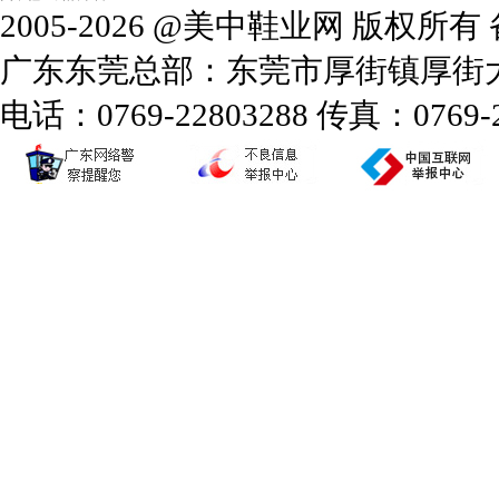
2005-2026 @美中鞋业网 版权所
广东东莞总部：东莞市厚街镇厚街大道
电话：0769-22803288 传真：0769-2