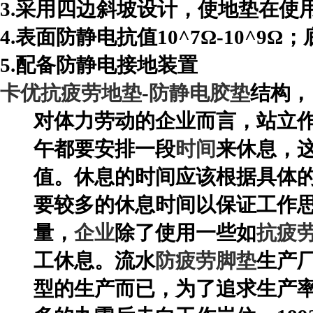
3.采用四边斜坡设计，使地垫在使
4.表面防静电抗值10^7Ω-10^9Ω；
5.配备防静电接地装置
卡优抗疲劳地垫
-
防静电胶垫
结构，
对体力劳动的企业而言，站立
午都要安排一段
时间
来休息，
值。休息的时间应该根据具体
要较多的休息时间以保证工作
量，
企业
除了使用一些如
抗疲
工休息。
流水
防疲劳脚垫
生产
型的生产而已，为了追求生产