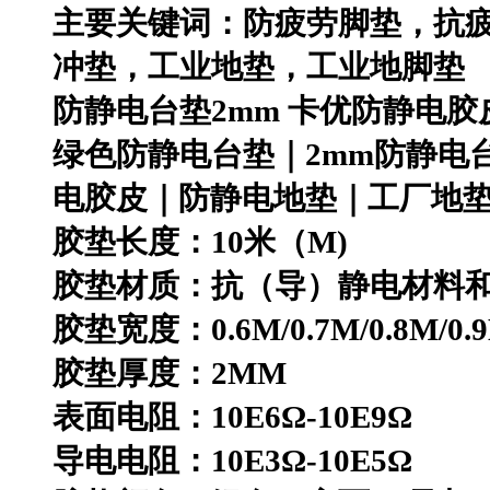
主要关键词：防疲劳脚垫，抗
冲垫，工业地垫，工业地脚垫
防静电台垫
2mm
卡优防静电胶
绿色防静电台垫｜
2mm
防静电
电胶皮｜防静电地垫｜工厂地
胶垫长度：
10
米（
M)
胶垫材质：抗（导）静电材料
胶垫宽度：
0.6M/0.7M/0.8M/0.
胶垫厚度：
2MM
表面电阻：
10E6
Ω
-10E9
Ω
导电电阻：
10E3
Ω
-10E5
Ω