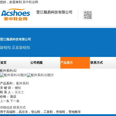
您好，欢迎来到
美中鞋业网
晋江顺易科技有限公司
晋江顺易科技有限公司
旋钮扣 正反旋钮扣
首页
公司档案
产品展示
联系方式
配件系列-02
产品系列：
配件系列
关 键 词：
侧扣
联 系 人：
吴女士
价格：
面议
上一条
下一条
详细信息
联系方式
用于高端鞋，高尔夫，登山鞋，工装鞋，劳保鞋，雪地靴等