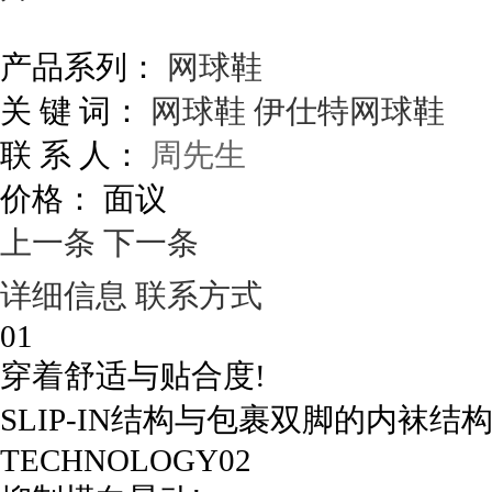
产品系列：
网球鞋
关 键 词：
网球鞋
伊仕特网球鞋
联 系 人：
周先生
价格：
面议
上一条
下一条
详细信息
联系方式
01
穿着舒适与贴合度!
SLIP-IN结构与包裹双脚的内袜结
TECHNOLOGY02