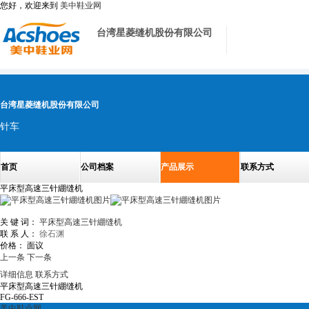
您好，欢迎来到
美中鞋业网
台湾星菱缝机股份有限公司
台湾星菱缝机股份有限公司
针车
首页
公司档案
产品展示
联系方式
平床型高速三针綳缝机
关 键 词：
平床型高速三针綳缝机
联 系 人：
徐石渊
价格：
面议
上一条
下一条
详细信息
联系方式
平床型高速三针綳缝机
FG-666-EST
美中鞋业网