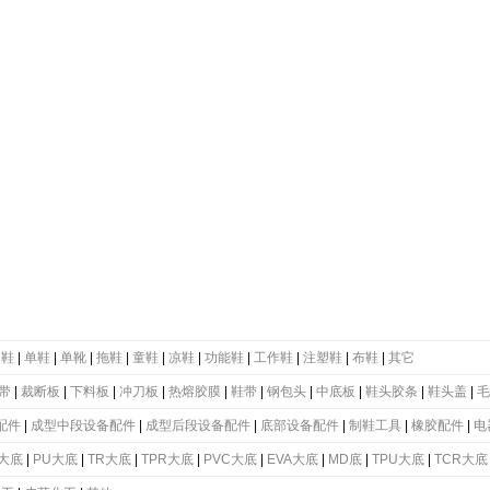
动鞋
|
单鞋
|
单靴
|
拖鞋
|
童鞋
|
凉鞋
|
功能鞋
|
工作鞋
|
注塑鞋
|
布鞋
|
其它
带
|
裁断板
|
下料板
|
冲刀板
|
热熔胶膜
|
鞋带
|
钢包头
|
中底板
|
鞋头胶条
|
鞋头盖
|
毛
配件
|
成型中段设备配件
|
成型后段设备配件
|
底部设备配件
|
制鞋工具
|
橡胶配件
|
电
大底
|
PU大底
|
TR大底
|
TPR大底
|
PVC大底
|
EVA大底
|
MD底
|
TPU大底
|
TCR大底