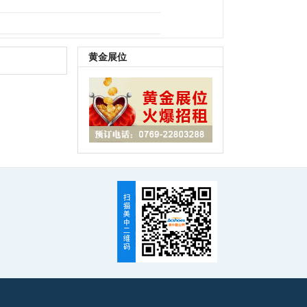
B鞋底
|
其它
黄金展位