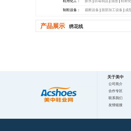
底
|
PE大底
|
PP大底
|
SBR大
鞋用化工：
胶水
|
防霉制品
|
油墨
|
鞋材
制鞋设备：
裁断设备
|
面部加工设备
|
成
产品展示
绣花线
关于美中
公司简介
合作专区
联系我们
友情链接