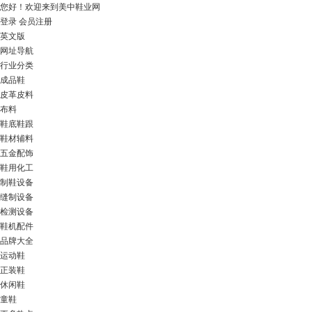
您好！
欢迎来到美中鞋业网
登录
会员注册
英文版
网址导航
行业分类
成品鞋
皮革皮料
布料
鞋底鞋跟
鞋材辅料
五金配饰
鞋用化工
制鞋设备
缝制设备
检测设备
鞋机配件
品牌大全
运动鞋
正装鞋
休闲鞋
童鞋