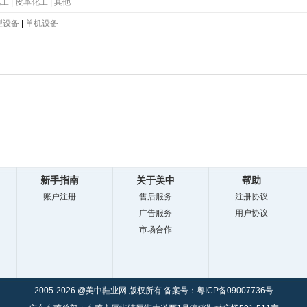
底
|
PC大底
|
软木大底
|
牛津鞋底
|
生胶鞋底
|
仿皮鞋底
|
橡胶鞋底
|
橡塑发泡底
|
TR
化工
|
皮革化工
|
其他
型设备
|
单机设备
新手指南
关于美中
帮助
账户注册
售后服务
注册协议
广告服务
用户协议
市场合作
2005-2026 @美中鞋业网 版权所有 备案号：
粤ICP备09007736号