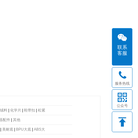
联系
客服
服务热线
公众号
绒料
|
化学片
|
鞋带扣
|
松紧
器配件
|
其他
|
美耐底
|
BPU大底
|
ABS大