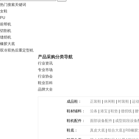
热门搜索关键词
女鞋
PU
前帮机
切割机
缝纫机
橡胶大底
双冷双热后重定型机
产品采购分类导航
行业资讯
专业市场
行业协会
鞋业百科
品牌大全
成品鞋：
正装鞋
|
休闲鞋
|
时装鞋
|
运
鞋材辅料：
沿条
|
港宝
|
鞋垫
|
缝纫线
|
腰
带
|
塑胶片
|
其他
鞋机配件：
面部设备配件
|
成型前段设备
鞋底：
真皮大底
|
组合大底
|
RB橡胶