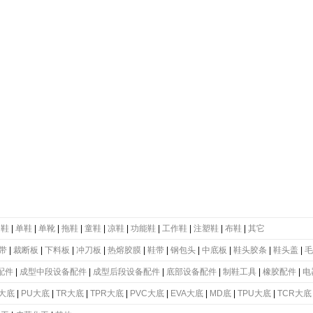
动鞋
|
单鞋
|
单靴
|
拖鞋
|
童鞋
|
凉鞋
|
功能鞋
|
工作鞋
|
注塑鞋
|
布鞋
|
其它
带
|
裁断板
|
下料板
|
冲刀板
|
热熔胶膜
|
鞋带
|
钢包头
|
中底板
|
鞋头胶条
|
鞋头盖
|
毛
配件
|
成型中段设备配件
|
成型后段设备配件
|
底部设备配件
|
制鞋工具
|
橡胶配件
|
电
大底
|
PU大底
|
TR大底
|
TPR大底
|
PVC大底
|
EVA大底
|
MD底
|
TPU大底
|
TCR大底