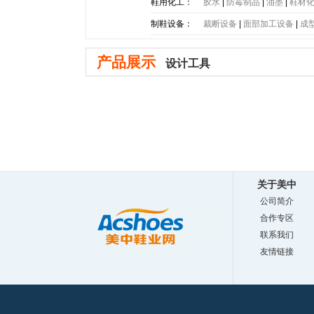
底
|
PE大底
|
PP大底
|
SBR大
鞋用化工：
胶水
|
防霉制品
|
油墨
|
鞋材
制鞋设备：
裁断设备
|
面部加工设备
|
成
产品展示
设计工具
关于美中
公司简介
合作专区
联系我们
友情链接