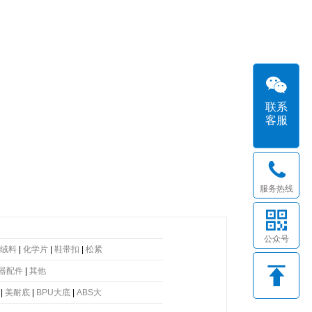
联系
客服
服务热线
公众号
绒料
|
化学片
|
鞋带扣
|
松紧
器配件
|
其他
|
美耐底
|
BPU大底
|
ABS大