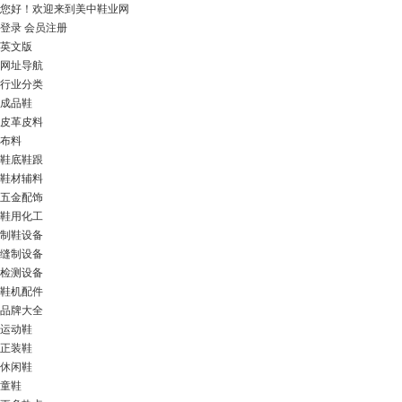
您好！
欢迎来到美中鞋业网
登录
会员注册
英文版
网址导航
行业分类
成品鞋
皮革皮料
布料
鞋底鞋跟
鞋材辅料
五金配饰
鞋用化工
制鞋设备
缝制设备
检测设备
鞋机配件
品牌大全
运动鞋
正装鞋
休闲鞋
童鞋