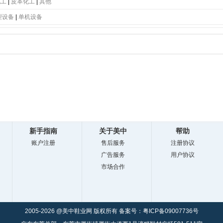
底
|
PC大底
|
软木大底
|
牛津鞋底
|
生胶鞋底
|
仿皮鞋底
|
橡胶鞋底
|
橡塑发泡底
|
TR
化工
|
皮革化工
|
其他
型设备
|
单机设备
新手指南
关于美中
帮助
账户注册
售后服务
注册协议
广告服务
用户协议
市场合作
2005-2026 @美中鞋业网 版权所有 备案号：
粤ICP备09007736号