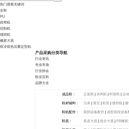
热门搜索关键词
女鞋
PU
前帮机
切割机
缝纫机
橡胶大底
双冷双热后重定型机
产品采购分类导航
行业资讯
专业市场
行业协会
鞋业百科
品牌大全
成品鞋：
正装鞋
|
休闲鞋
|
时装鞋
|
运
鞋材辅料：
沿条
|
港宝
|
鞋垫
|
缝纫线
|
腰
带
|
塑胶片
|
其他
鞋机配件：
面部设备配件
|
成型前段设备
鞋底：
真皮大底
|
组合大底
|
RB橡胶