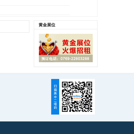
B鞋底
|
其它
黄金展位