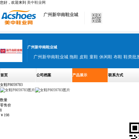
您好，欢迎来到
美中鞋业网
广州新华南鞋业城
广州新华南鞋业城
广州新华南鞋业城 拖鞋 皮鞋 童鞋 休闲鞋 布鞋 鞋类批
首页
公司档案
产品展示
联系方式
女鞋P8059783
数量
零售价
1
￥
198