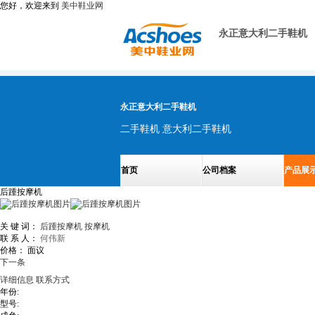
您好，欢迎来到
美中鞋业网
永正意大利二手鞋机
永正意大利二手鞋机
二手鞋机 意大利二手鞋机
首页
公司档案
产品展
后踵按摩机
关 键 词：
后踵按摩机
按摩机
联 系 人：
何伟新
价格：
面议
下一条
详细信息
联系方式
年份:
型号: