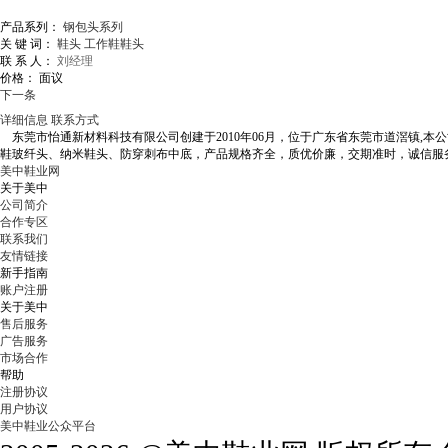
产品系列：
钢包头系列
关 键 词：
鞋头
工作鞋鞋头
联 系 人：
刘经理
价格：
面议
下一条
详细信息
联系方式
东莞市怡通新材料科技有限公司创建于2010年06月，位于广东省东莞市道滘镇,
鞋玻纤头、纳米鞋头、防穿刺布中底，产品规格齐全，质优价廉，交期准时，诚信服
美中鞋业网
关于美中
公司简介
合作专区
联系我们
友情链接
新手指南
账户注册
关于美中
售后服务
广告服务
市场合作
帮助
注册协议
用户协议
美中鞋业公众平台