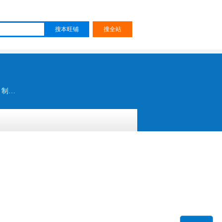
东莞皮革抛光机 广东皮革抛光机 后踵定型机 后踵定型机 磨皮机 皮革抛光机 皮革抛光机械 皮革设备 制鞋设备