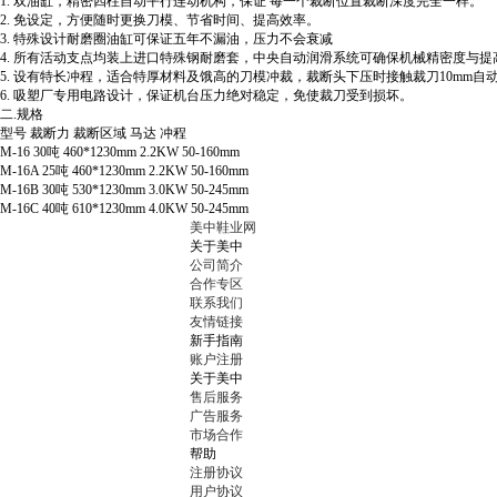
1. 双油缸，精密四柱自动平行连动机构，保证 每一个裁断位置裁断深度完全一样。
2. 免设定，方便随时更换刀模、节省时间、提高效率。
3. 特殊设计耐磨圈油缸可保证五年不漏油，压力不会衰减
4. 所有活动支点均装上进口特殊钢耐磨套，中央自动润滑系统可确保机械精密度与提
5. 设有特长冲程，适合特厚材料及饿高的刀模冲裁，裁断头下压时接触裁刀10mm
6. 吸塑厂专用电路设计，保证机台压力绝对稳定，免使裁刀受到损坏。
二.规格
型号 裁断力 裁断区域 马达 冲程
M-16 30吨 460*1230mm 2.2KW 50-160mm
M-16A 25吨 460*1230mm 2.2KW 50-160mm
M-16B 30吨 530*1230mm 3.0KW 50-245mm
M-16C 40吨 610*1230mm 4.0KW 50-245mm
美中鞋业网
关于美中
公司简介
合作专区
联系我们
友情链接
新手指南
账户注册
关于美中
售后服务
广告服务
市场合作
帮助
注册协议
用户协议