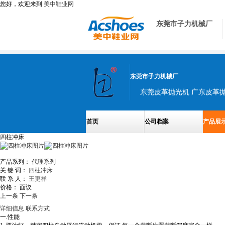
您好，欢迎来到
美中鞋业网
东莞市子力机械厂
东莞市子力机械厂
首页
公司档案
产品展
四柱冲床
产品系列：
代理系列
关 键 词：
四柱冲床
联 系 人：
王更祥
价格：
面议
上一条
下一条
详细信息
联系方式
一.性能