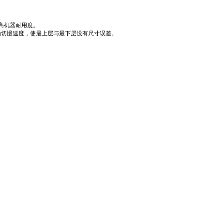
高机器耐用度。
自动切慢速度，使最上层与最下层没有尺寸误差。