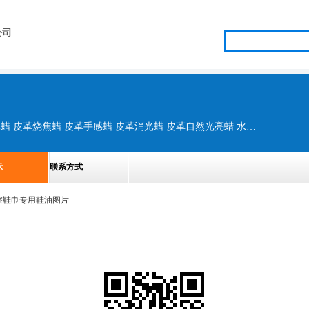
公司
变色皮蜡乳液 高光鞋乳 皮革滑爽剂 皮革上光蜡 皮革烧焦蜡 皮革手感蜡 皮革消光蜡 皮革自然光亮蜡 水性增艳剂 鞋乳 油性增艳剂 中光鞋乳
示
联系方式