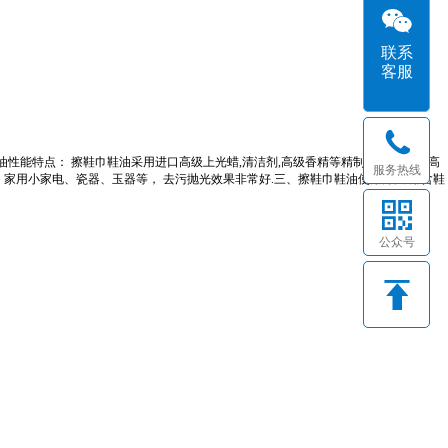
联系
客服
巾鞋油性能特点： 擦鞋巾鞋油采用进口高级上光蜡,清洁剂,高级香精等精制而成,适合中高
服务热线
车、家用小家电、瓷器、玉器等， 去污抛光效果非常好.三、擦鞋巾鞋油使用方法:用含鞋
公众号