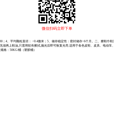
微信扫码立即下单
量：30；4、平均颗粒直径： <0.4微米；5、储存稳定性：密封储存>6个月。二、擦鞋
一周内无须再上鞋油,只需用软布擦拭,抛光后即可恢复光亮.适用于各色皮鞋、皮具、电动
规格：50KG/桶（塑胶桶）