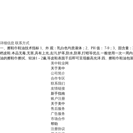
详细信息
联系方式
一、擦鞋巾鞋油技术指标 1、外 观：乳白色均质液体；2、PH 值： 7-9；3、固含
档皮鞋.本品无毒,无害,具有上光,去污,护革,防水,防寒,打蜡等优点.一般使用一次
油的擦鞋巾擦拭、轻涂1－2遍,等皮鞋表面干后即可呈现极高光泽.四、擦鞋巾鞋油包装
美中鞋业网
关于美中
公司简介
合作专区
联系我们
友情链接
新手指南
账户注册
关于美中
售后服务
广告服务
市场合作
帮助
注册协议