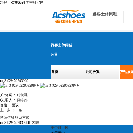
您好，欢迎来到
美中鞋业网
雅客士休闲鞋
雅客士休闲鞋
皮鞋
首页
公司档案
产品展
m_3-929-52293929
关 键 词：
时装鞋
联 系 人：
网络部
价格：
面议
上一条
下一条
详细信息
联系方式
m_3-929-52293929时装鞋
美中鞋业网
关于美中