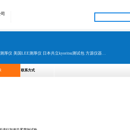
公司
德国MN水处理系列产品 英国牛津仪器Oxford测厚仪 美国LEE测厚仪 日本共立kyoritsu测试包 方源仪器粘度计、试验机、各类检 美国爱色丽颜色检测仪 柯尼卡美能达色差仪 日本爱宕浓度仪、折射仪、折光仪 美国JENCOPH计、溶解仪、各类离 Pantone色卡
示
联系方式
等进行加速盐雾腐蚀试验。