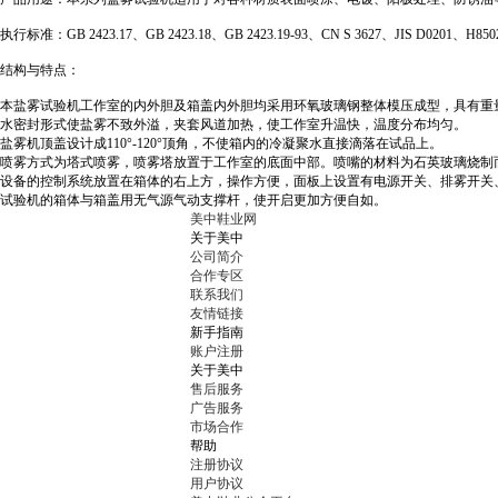
执行标准：GB 2423.17、GB 2423.18、GB 2423.19-93、CN S 3627、JIS D0201、H8
结构与特点：
本盐雾试验机工作室的内外胆及箱盖内外胆均采用环氧玻璃钢整体模压成型，具有重
水密封形式使盐雾不致外溢，夹套风道加热，使工作室升温快，温度分布均匀。
盐雾机顶盖设计成110°-120°顶角，不使箱内的冷凝聚水直接滴落在试品上。
喷雾方式为塔式喷雾，喷雾塔放置于工作室的底面中部。喷嘴的材料为石英玻璃烧制
设备的控制系统放置在箱体的右上方，操作方便，面板上设置有电源开关、排雾开关
试验机的箱体与箱盖用无气源气动支撑杆，使开启更加方便自如。
美中鞋业网
关于美中
公司简介
合作专区
联系我们
友情链接
新手指南
账户注册
关于美中
售后服务
广告服务
市场合作
帮助
注册协议
用户协议