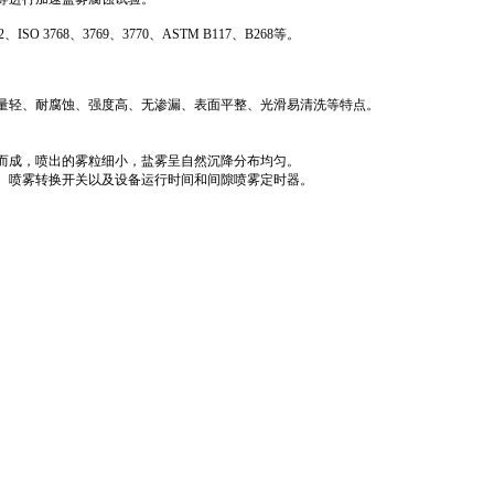
502、ISO 3768、3769、3770、ASTM B117、B268等。
量轻、耐腐蚀、强度高、无渗漏、表面平整、光滑易清洗等特点。
而成，喷出的雾粒细小，盐雾呈自然沉降分布均匀。
、喷雾转换开关以及设备运行时间和间隙喷雾定时器。