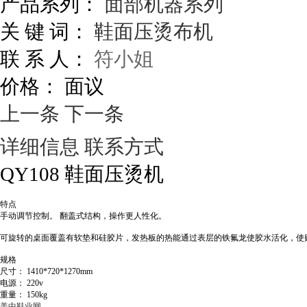
产品系列：
面部机器系列
关 键 词：
鞋面压烫布机
联 系 人：
符小姐
价格：
面议
上一条
下一条
详细信息
联系方式
QY108
鞋面压烫机
特点
手动调节控制。
翻盖式结构，操作更人性化。
可旋转的桌面覆盖有软垫和硅胶片，发热板的热能通过表层的铁氟龙使胶水活化，使
规格
尺寸：
1410*720*1270mm
电源：
220v
重量：
150kg
美中鞋业网