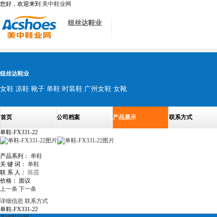
您好，欢迎来到
美中鞋业网
纽丝达鞋业
纽丝达鞋业
女鞋 凉鞋 靴子 单鞋 时装鞋 广州女鞋 女靴
首页
公司档案
产品展示
联系方式
单鞋-FX331-22
产品系列：
单鞋
关 键 词：
单鞋
联 系 人：
陈霞
价格：
面议
上一条
下一条
详细信息
联系方式
单鞋-FX331-22