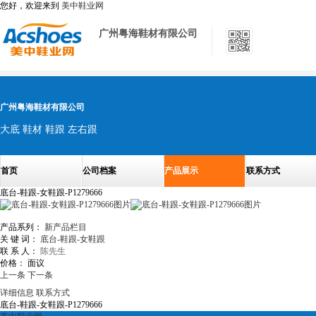
您好，欢迎来到
美中鞋业网
广州粤海鞋材有限公司
广州粤海鞋材有限公司
大底 鞋材 鞋跟 左右跟
首页
公司档案
产品展示
联系方式
底台-鞋跟-女鞋跟-P1279666
产品系列：
新产品栏目
关 键 词：
底台-鞋跟-女鞋跟
联 系 人：
陈先生
价格：
面议
上一条
下一条
详细信息
联系方式
底台-鞋跟-女鞋跟-P1279666